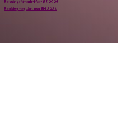
Bokningsföreskrifter SE 2026
Booking regulations EN 2026
Webbplats copyright © av Västanviksbadets Camping
Leksand ®(anno 1945) 2000-2026. Webbplats skapad av
VBCL 2026. Vi kan inte hållas ansvariga för prisändringar
eller felaktig webbplatsdata och/eller tryckfel. Bilder på